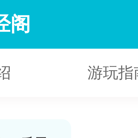
经阁
绍
游玩指