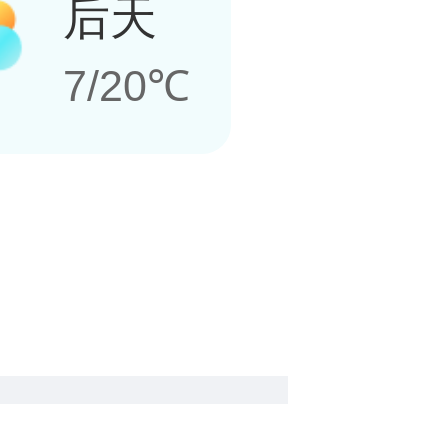
后天
7/20℃