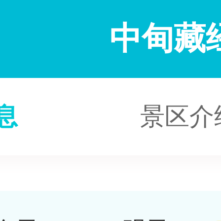
中甸藏
息
景区介