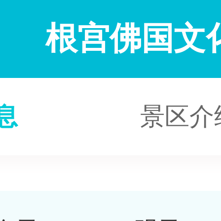
根宫佛国文
息
景区介