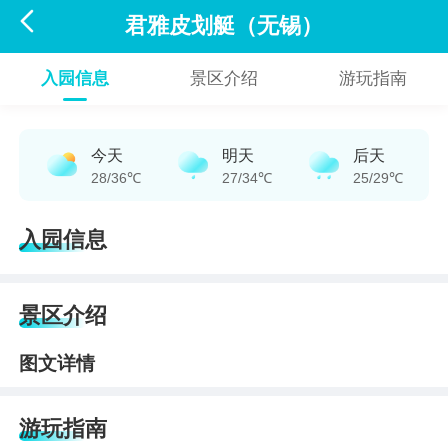

君雅皮划艇（无锡）
入园信息
景区介绍
游玩指南
今天
明天
后天
28/36℃
27/34℃
25/29℃
入园信息
景区介绍
图文详情
游玩指南