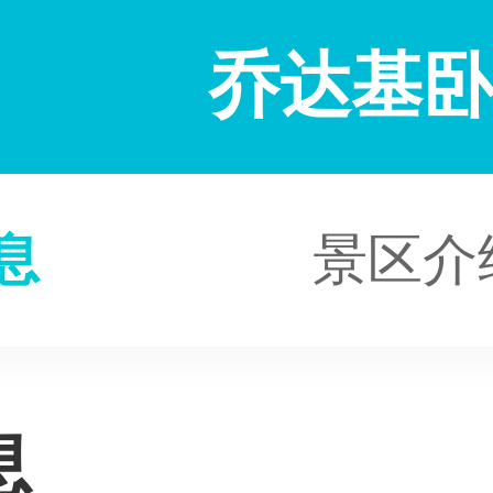
乔达基
息
景区介
息