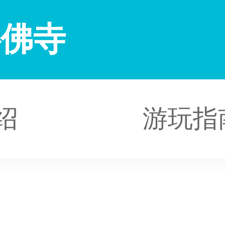
卧佛寺
绍
游玩指