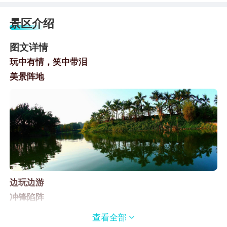
景区介绍
图文详情
玩中有情，笑中带泪
美景阵地
边玩边游
冲锋陷阵
单枪匹马不如团队配合。野战训练可以培养团队的默契
查看全部

和团结，发现身边的绝佳拍档，收获枪林弹雨中的兄