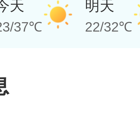
今天
明天
23/37℃
22/32℃
息