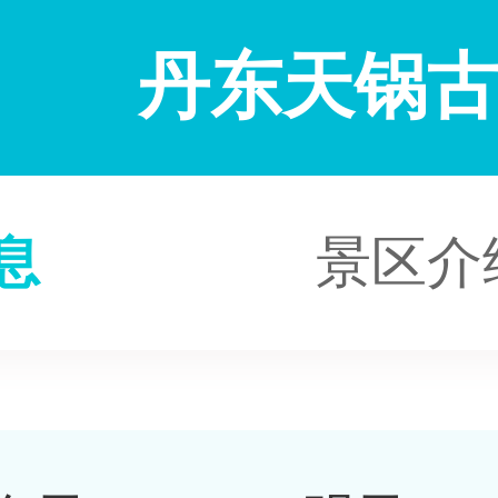
丹东天锅
息
景区介