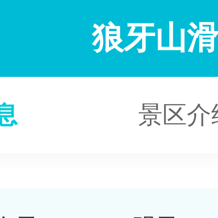
狼牙山
息
景区介