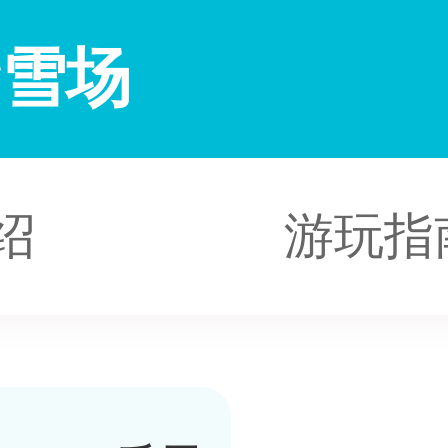
滑雪场
绍
游玩指