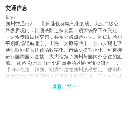
交通信息
概述
朔州交通便利。 北同蒲铁路电气化复线、大运二级公
路纵贯境内，神朔铁路连袂秦晋，朔黄铁路正在兴建
，运煤专线纵横交错，县乡公路四通八达。怀仁机场和
平朔机场通航北京、上海、太原等城市。全市实现电话
通讯联网和长途传输数字化、市话交换程控化，可直接
进行国内国际直拨，大大缩短了朔州与国内外交往的距
离。 铁路 朔州是山西北部重要的铁路运输枢纽之一，
北同蒲铁路，神朔、朔港铁路在朔州纵横交汇，使朔州
成为晋北地区能源和旅客运输的重要通道。朔州火车站
位于市区东南部，现已开通了多条旅客运输线路，可到
查看全部

达北京、杭州、西安、太原、南京、石家庄、沈阳、大
同、包头、神木等全国各大中城市，出行方便安全。
朔州火车站售票处电话：0349-2023820 公路 朔州
的公路交通十分发达，大运高速公路、208国道南北纵
贯全市，与各级公路一起组成了密布全市的公路交通网
络。坐落在火车站对面的朔州汽车客运站是全市公路客