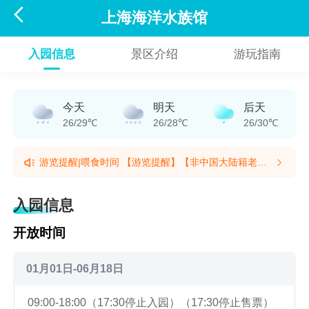

上海海洋水族馆
入园信息
景区介绍
游玩指南
今天
明天
后天
26/29℃
26/28℃
26/30℃
游览提醒|喂食时间 【游览提醒】【非中国大陆籍老人
票】60周岁以上需凭证件在窗口购票。【游览路线】本
游览提醒|喂食时间 【游览提醒】【非中国大陆籍老人
馆为单向游览，游览顺序为3层-2层-B2层，下楼后无法
票】60周岁以上需凭证件在窗口购票。【游览路线】本
入园信息
返回。【推荐入馆时间】9:15或13:45入馆，沿途可看
馆为单向游览，游览顺序为3层-2层-B2层，下楼后无法
全5大喂食场景。本馆没有动物表演，喂食为动物行为
返回。【推荐入馆时间】9:15或13:45入馆，沿途可看
开放时间
展示。(提示有效期2026/7/23至2026/12/31)【喂食时
全5大喂食场景。本馆没有动物表演，喂食为动物行为
间】*本馆无动物表演，喂食为动物行为展示。*本馆为
展示。(提示有效期2026/7/23至2026/12/31)【喂食时
单线游览，下楼后无法返回，请合理安排游览时间，祝
间】*本馆无动物表演，喂食为动物行为展示。*本馆为
01月01日-06月18日
您游玩愉快!——【上午】——冷水区：斑海豹 09:45-
单线游览，下楼后无法返回，请合理安排游览时间，祝
09:55极地区：企鹅 10:00-10:15深海区：开阔的海洋
您游玩愉快!——【上午】——冷水区：斑海豹 09:45-
09:00-18:00（17:30停止入园）（17:30停止售票）
10:30-10:45深海区：群鱼的海洋 10:50-11:00深海
09:55极地区：企鹅 10:00-10:15深海区：开阔的海洋