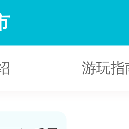
市
绍
游玩指