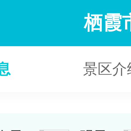
栖霞
息
景区介