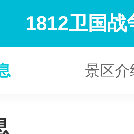
1812卫国
息
景区介
息