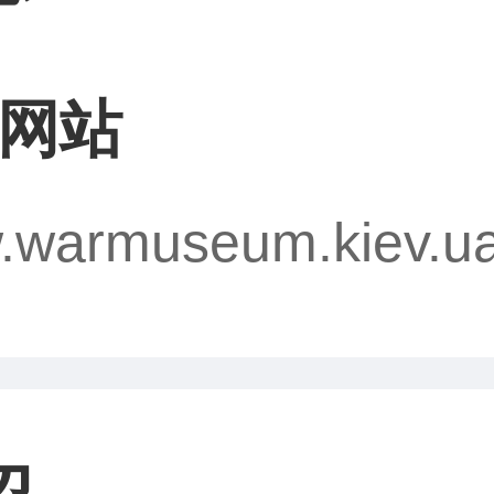
网站
w.warmuseum.kiev.ua