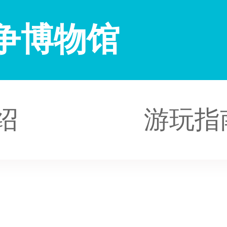
战争博物馆
绍
游玩指