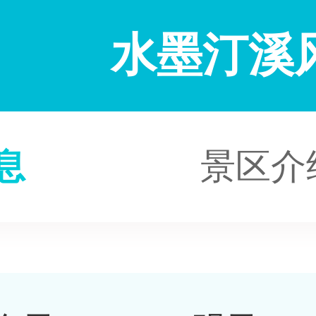
水墨汀溪
息
景区介