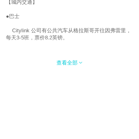
【城内交通】
●巴士
Citylink 公司有公共汽车从格拉斯哥开往因弗雷里，
每天3-5班，票价8.2英镑。
查看全部

【到达和离开】
在英国当地时间基础上+8，为中国时间；
因弗内斯机场，位于城市以东15公里的地方。