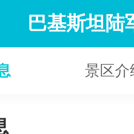
巴基斯坦陆
息
景区介
息