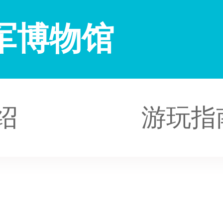
军博物馆
绍
游玩指