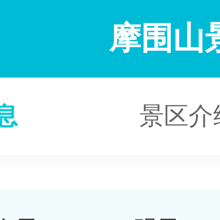
摩围山
息
景区介