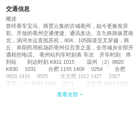
交通信息
概述
曾经香车宝马、商贾云集的古城亳州，如今更焕发异
彩。开放的亳州交通便捷、通讯发达。京九铁路纵贯南
北，涡河水运直抵苏杭，604、105国道交叉穿越，商
丘、阜阳民用机场距亳州仅百里之遥，全市城乡全部开
通程控电话。 亳州站列车时刻表 车次 开车时刻 终
到站 到达时刻 K811 1015 温州 （2）0820
K830 1031 合肥 1155 1409 0254 合肥
0820 1410 0025 北京西 1012 1427 2307
安庆 （2）0746 1428 0511 北京西 1453 1432
0250 成都 （2）0815 1431 0028 南京西
查看全部

1027 1431 0028 合肥 0530 1453 2157 南昌
（2）0647 1454 2305 北京西 （2）0836
1539 1234 深圳 （2）1158 1540 1609 郑
州 1951 1552 0348 青岛 1630 1551
2322 南昌 （2）0647 1581 0623 杭州 2050
1582 2123 太原 （2）1042 1622 2355 北