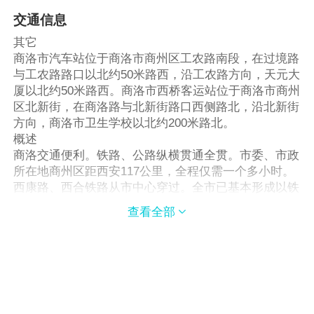
交通信息
其它
商洛市汽车站位于商洛市商州区工农路南段，在过境路
与工农路路口以北约50米路西，沿工农路方向，天元大
厦以北约50米路西。商洛市西桥客运站位于商洛市商州
区北新街，在商洛路与北新街路口西侧路北，沿北新街
方向，商洛市卫生学校以北约200米路北。
概述
商洛交通便利。铁路、公路纵横贯通全贯。市委、市政
所在地商州区距西安117公里，全程仅需一个多小时。
西康路、西合铁路从市中心穿过。全市已基本形成以铁
路为骨干以公路为经纬，纵横交错，四通八达的交通
查看全部

网。形成了西南铁路和312国道为“两横”，以西康铁路
和西康公路为“两纵的路网主骨架，连接西安、河南、
湖北、安康、山西、渭南等省市交通方便。
铁路
商洛市火车站位于商洛市商州区，西康铁路、西合铁路
从商洛市中心穿过。经过商洛的火车目前主要有以下三