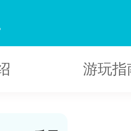
江
绍
游玩指