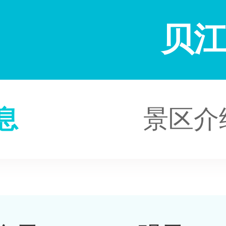
贝
息
景区介