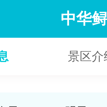
中华
息
景区介