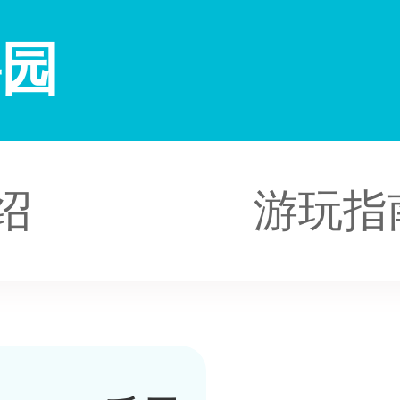
鲟园
绍
游玩指