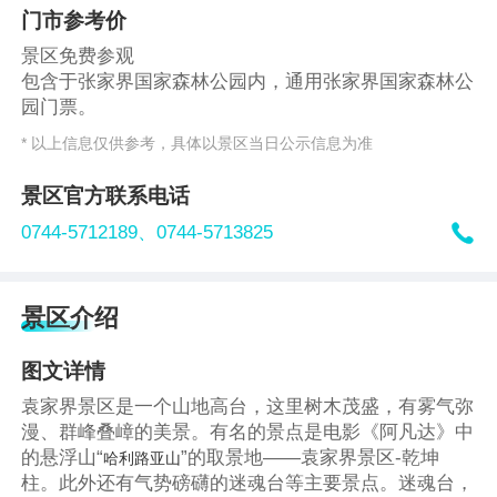
门市参考价
景区免费参观
包含于张家界国家森林公园内，通用张家界国家森林公
园门票。
* 以上信息仅供参考，具体以景区当日公示信息为准
景区官方联系电话

0744-5712189、
0744-5713825
景区介绍
图文详情
袁家界景区是一个山地高台，这里树木茂盛，有雾气弥
漫、群峰叠嶂的美景。有名的景点是电影《阿凡达》中
的悬浮山“
”的取景地——袁家界景区-乾坤
哈利路亚山
柱。此外还有气势磅礴的迷魂台等主要景点。迷魂台，