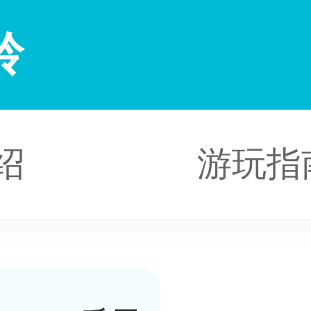
岭
绍
游玩指