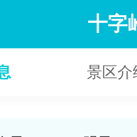
十字
息
景区介