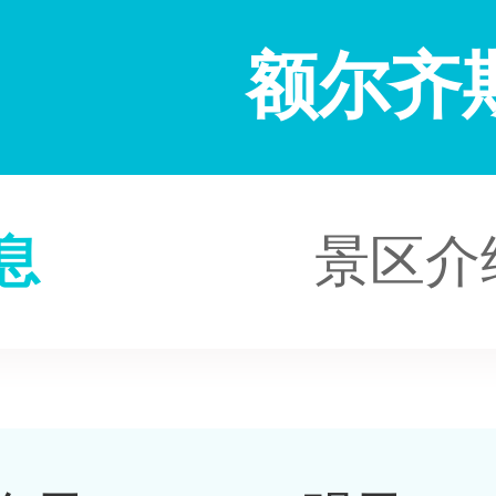
额尔齐
息
景区介