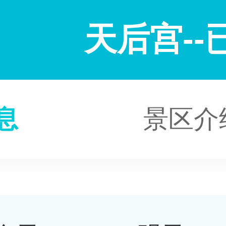
天后宫--
息
景区介