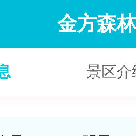
金方森
息
景区介