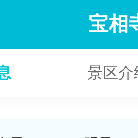
宝相
息
景区介