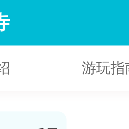
寺
绍
游玩指