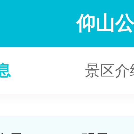
仰山
息
景区介