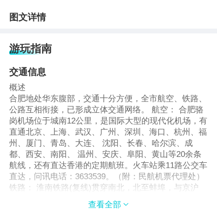
图文详情
游玩指南
交通信息
概述
合肥地处华东腹部，交通十分方便，全市航空、铁路、
公路互相衔接，已形成立体交通网络。 航空： 合肥骆
岗机场位于城南12公里，是国际大型的现代化机场，有
直通北京、上海、武汉、广州、深圳、海口、杭州、福
州、厦门、青岛、大连、 沈阳、长春、哈尔滨、成
都、西安、南阳、 温州、安庆、阜阳、黄山等20余条
航线，还有直达香港的定期航班。火车站乘11路公交车
直达，问讯电话：3633539。（附：民航机票代理处）
铁路： 淮南铁路(复线)贯穿南北，北至蚌埠，与京沪
线、陇海线相接，南至芜湖，与皖赣、宁芜线和宣杭线
查看全部

相连。华东第??划中的宁(南京)西(西安)铁路也途经合