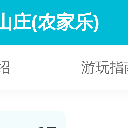
庄(农家乐)
绍
游玩指