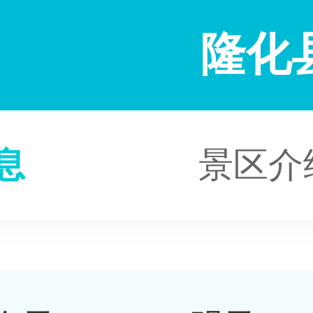
隆化
息
景区介