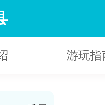
县
绍
游玩指