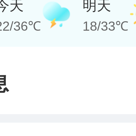
今天
明天
22/36℃
18/33℃
息