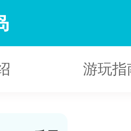
岛
绍
游玩指