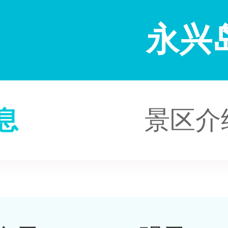
永兴
息
景区介