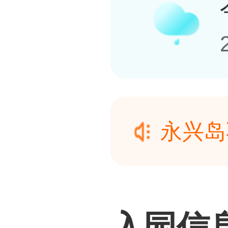
永兴岛
情况：
永兴岛
请经过
情况：
入园信