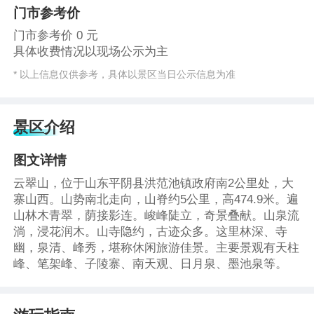
门市参考价
门市参考价 0 元
具体收费情况以现场公示为主
* 以上信息仅供参考，具体以景区当日公示信息为准
景区介绍
图文详情
云翠山，位于山东平阴县洪范池镇政府南2公里处，大
寨山西。山势南北走向，山脊约5公里，高474.9米。遍
山林木青翠，荫接影连。峻峰陡立，奇景叠献。山泉流
淌，浸花润木。山寺隐约，古迹众多。这里林深、寺
幽，泉清、峰秀，堪称休闲旅游佳景。主要景观有天柱
峰、笔架峰、子陵寨、南天观、日月泉、墨池泉等。