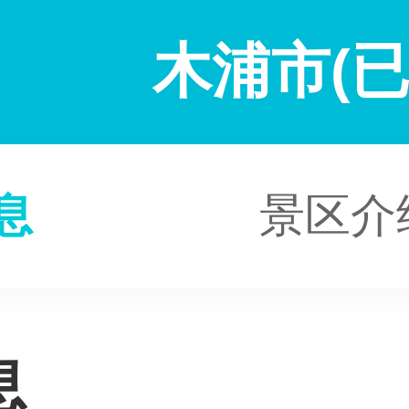
木浦市(已
息
景区介
息