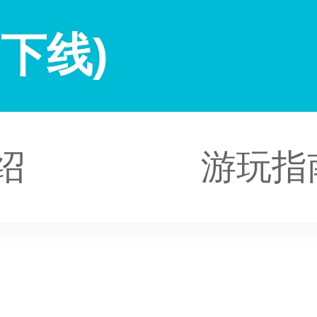
下线)
绍
游玩指