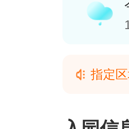
指定区
月10
指定区
为“上
月10
入园信