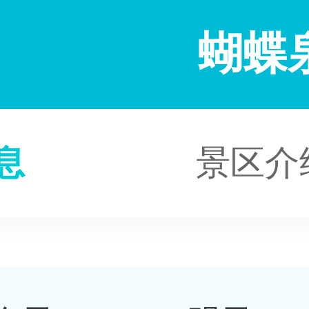
蝴蝶
息
景区介