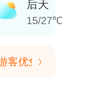
后天
15/27℃
客优免】2025年12
期间，凡持身份证签发机关
客优免】2025年12
汇区(县)、奉贤区公安
期间，凡持身份证签发机关