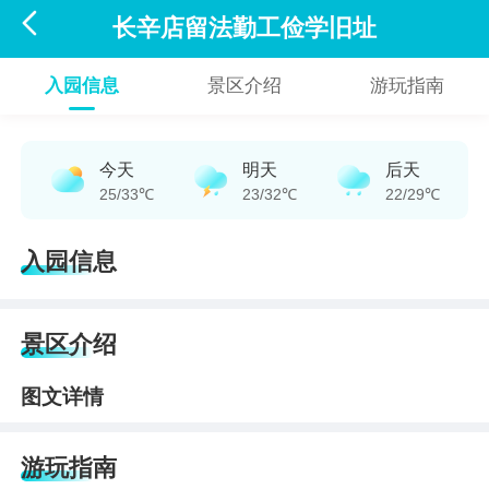

长辛店留法勤工俭学旧址
入园信息
景区介绍
游玩指南
今天
明天
后天
25/33℃
23/32℃
22/29℃
入园信息
景区介绍
图文详情
游玩指南