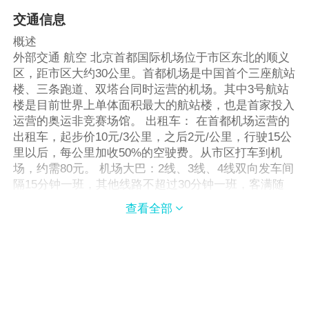
交通信息
概述
外部交通 航空 北京首都国际机场位于市区东北的顺义
区，距市区大约30公里。首都机场是中国首个三座航站
楼、三条跑道、双塔台同时运营的机场。其中3号航站
楼是目前世界上单体面积最大的航站楼，也是首家投入
运营的奥运非竞赛场馆。 出租车： 在首都机场运营的
出租车，起步价10元/3公里，之后2元/公里，行驶15公
里以后，每公里加收50%的空驶费。从市区打车到机
场，约需80元。 机场大巴：2线、3线、4线双向发车间
隔15分钟一班，其他线路不超过30分钟一班，客满随
时发车，机场及市内各站点均有售票，票价统一为16
查看全部

元。 机场1线： 首都机场－方庄（贵友大厦），途径
亮马桥、白家庄、大北窑（国贸）、潘家园、十里河
（京瑞大厦），首班车6:00，末班车19:30；方庄－首
都机场，途径大北窑 （南航大酒店），首班车7:30，
末班车22:30。 机场2线： 首都机场－西单（民航营业
大厦），途径三元桥、东直门、东四十条桥，首班车