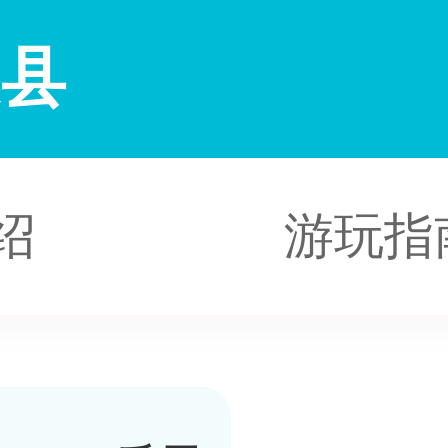
提县
绍
游玩指