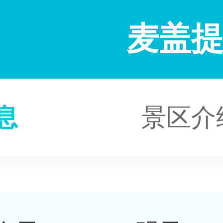
麦盖
息
景区介