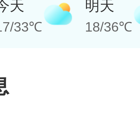
今天
明天
17/33℃
18/36℃
息