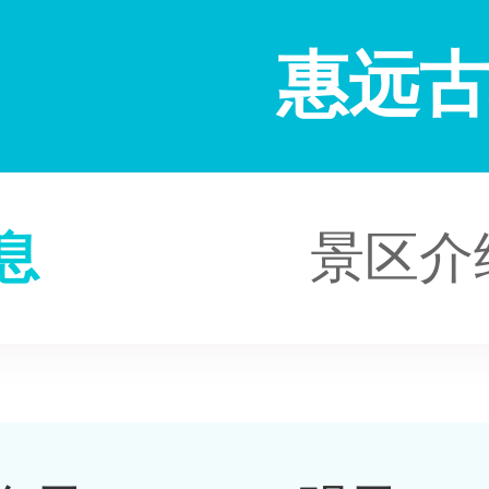
惠远
息
景区介