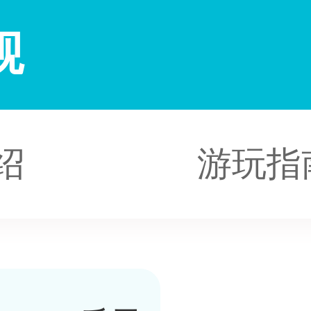
观
绍
游玩指