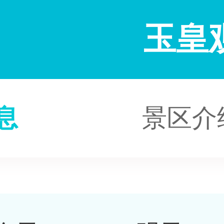
玉皇
息
景区介