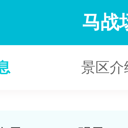
马战
息
景区介