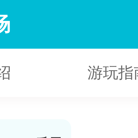
场
绍
游玩指