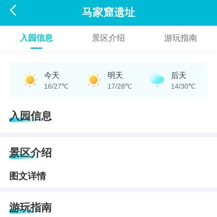

马家窟遗址
入园信息
景区介绍
游玩指南
今天
明天
后天
16/27℃
17/28℃
14/30℃
入园信息
景区介绍
图文详情
游玩指南