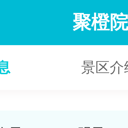
聚橙
息
景区介