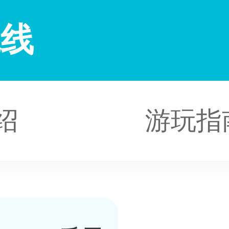
院线
绍
游玩指