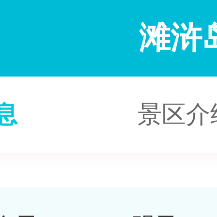
滩浒
息
景区介