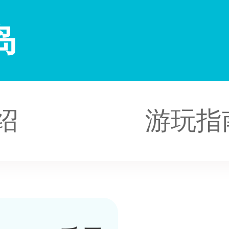
岛
绍
游玩指