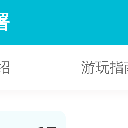
署
绍
游玩指