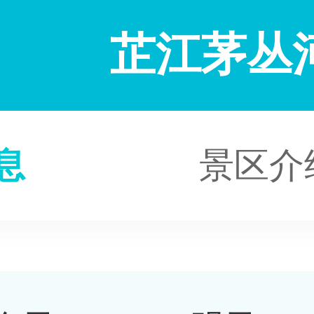
芷江茅丛
息
景区介