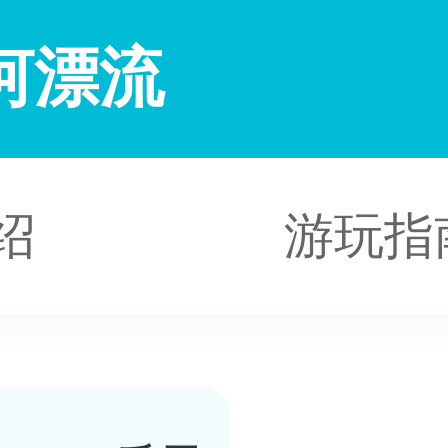
河漂流
绍
游玩指