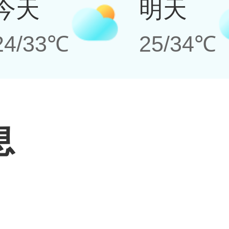
今天
明天
24/33℃
25/34℃
息