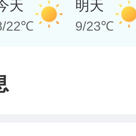
今天
明天
8/22℃
9/23℃
息