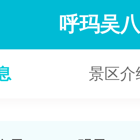
呼玛吴
息
景区介