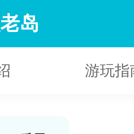
八老岛
绍
游玩指