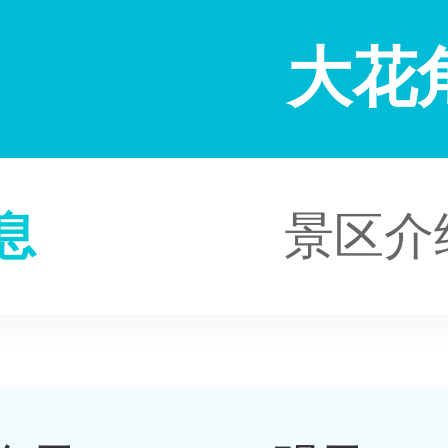
大花
息
景区介