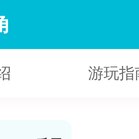
角
绍
游玩指