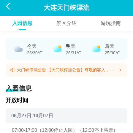

大连天门峡漂流
入园信息
景区介绍
游玩指南
今天
明天
后天
26/30℃
26/31℃
25/30℃
天门峡停漂公告 【天门峡停漂公告】尊敬的客人，您
好！接景区通知，受近期持续干旱影响，河道水量不
天门峡停漂公告 【天门峡停漂公告】尊敬的客人，您
足，景区将于本周六、周日（8月8日至8月9日）暂停
好！接景区通知，受近期持续干旱影响，河道水量不
入园信息
漂流，8月10日（周一）恢复开放一天。后续能否恢复
足，景区将于本周六、周日（8月8日至8月9日）暂停
常态化开放，将根据河道蓄水情况及天气、水文条件综
漂流，8月10日（周一）恢复开放一天。后续能否恢复
开放时间
合确定。请您在出行前关注景区官方公众号，及时了解
常态化开放，将根据河道蓄水情况及天气、水文条件综
营业情况。去哪儿将稍后主动为您办理退订，请您提前
合确定。请您在出行前关注景区官方公众号，及时了解
合理安排行程。由此给您带来的不便，敬请谅解。感谢
营业情况。去哪儿将稍后主动为您办理退订，请您提前
06月27日-10月07日
您的理解与支持！(提示有效期2026/8/7至2026/8/10)
合理安排行程。由此给您带来的不便，敬请谅解。感谢
您的理解与支持！(提示有效期2026/8/7至2026/8/10)
07:00-17:00（12:00停止入园）（12:00停止售票）