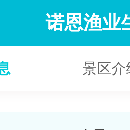
诺恩渔业
息
景区介