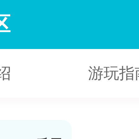
区
绍
游玩指