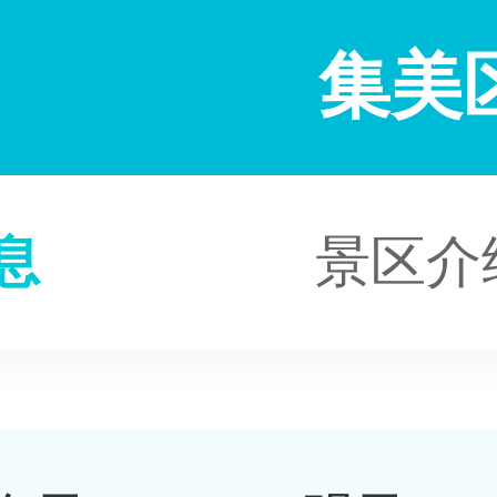
集美
息
景区介