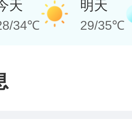
今天
明天
28/34℃
29/35℃
息