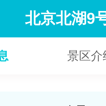
北京北湖9
息
景区介