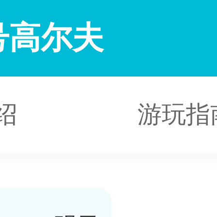
号高尔夫
绍
游玩指