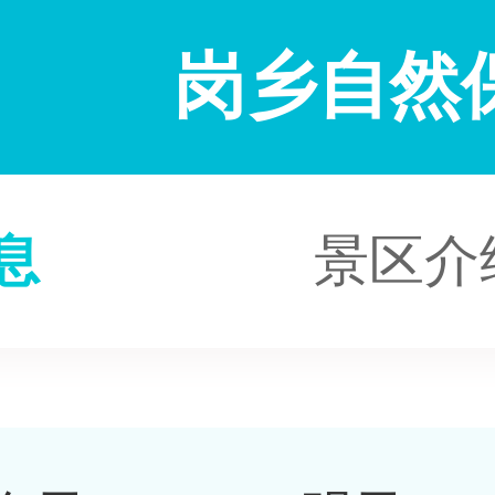
岗乡自然
息
景区介